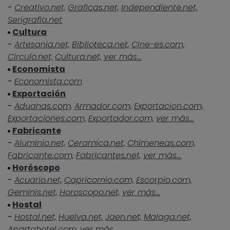
-
Creativo.net,
Graficas.net,
Independiente.net,
Serigrafia.net
Cultura
-
Artesania.net,
Biblioteca.net,
Cine-es.com,
Circulo.net,
Cultura.net,
ver más...
Economista
-
Economista.com
Exportación
-
Aduanas.com,
Armador.com,
Exportacion.com,
Exportaciones.com,
Exportador.com,
ver más...
Fabricante
-
Aluminio.net,
Ceramica.net,
Chimeneas.com,
Fabricante.com,
Fabricantes.net,
ver más...
Horóscopo
-
Acuario.net,
Capricornio.com,
Escorpio.com,
Geminis.net,
Horoscopo.net,
ver más...
Hostal
-
Hostal.net,
Huelva.net,
Jaen.net,
Malaga.net,
Apartahotel.com,
ver más...