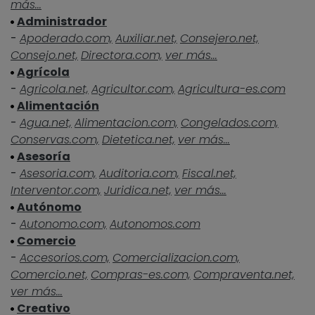
más...
Administrador
-
Apoderado.com,
Auxiliar.net,
Consejero.net,
Consejo.net,
Directora.com,
ver más...
Agrícola
-
Agricola.net,
Agricultor.com,
Agricultura-es.com
Alimentación
-
Agua.net,
Alimentacion.com,
Congelados.com,
Conservas.com,
Dietetica.net,
ver más...
Asesoría
-
Asesoria.com,
Auditoria.com,
Fiscal.net,
Interventor.com,
Juridica.net,
ver más...
Autónomo
-
Autonomo.com,
Autonomos.com
Comercio
-
Accesorios.com,
Comercializacion.com,
Comercio.net,
Compras-es.com,
Compraventa.net,
ver más...
Creativo