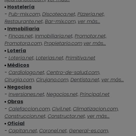
Hostelería
-
Pub-mix.com,
Discoteca.net,
Pizzeria.net,
Restaurante.net,
Bar-mix.com,
ver más...
Inmobiliaria
-
Fincas.net,
Inmobiliaria.net,
Promotor.net,
Promotora.com,
Propietario.com
ver más...
Lotería
-
Loteria.net,
Loterias.net,
Primitiva.net
Médicos
-
Cardiologo.net,
Centro-de-salud.com,
Cirugia.com,
Cirujano.com,
Dentista.net,
ver más...
Negocios
-
Inversiones.net,
Negocios.net,
Principal.net
Obras
-
Calefaccion.com,
Civil.net,
Climatizacion.com,
Construccion.net,
Constructor.net,
ver más...
Oficial
-
Capitan.net,
Coronel.net,
General-es.com,