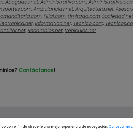
m,
Abogados.net,
Administrativa.com,
Administrativo.com
nsportes.com,
Ambulancias.net,
Arquitectura.net,
Asesor
omanditaria.com,
Filial.com,
Limitada.com,
Sociedad.net
Electronica.net,
Informatica.net,
Tecnico.com,
Tecnicos.c
Familiar.net,
Recambios.net,
Vehiculos.net
minios?
Contáctanos
!
ráfico con el fin de ofrecerle una mejor experiencia de navegación.
Conozca más
.