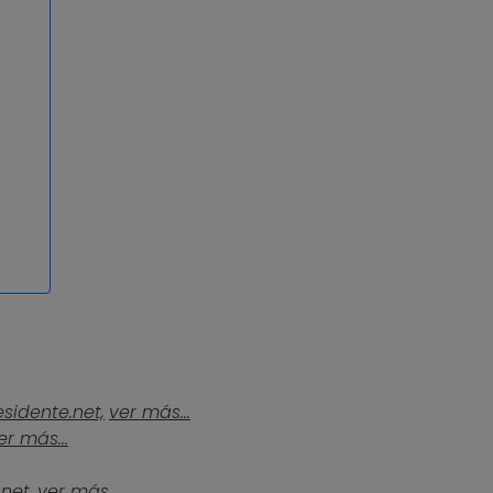
esidente.net,
ver más...
er más...
.net,
ver más...