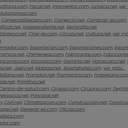
uditoria.com,
Fiscal.net,
Interventor.com,
Juridica.net,
ver 
Autonomos.com
Comercializacion.com,
Comercio.net,
Compras-es.com,
ficas.net,
Independiente.net,
Serigrafia.net
blioteca.net,
Cine-es.com,
Circulo.net,
Cultura.net,
ver más
m
rmador.com,
Exportacion.com,
Exportaciones.com,
Expor
ramica.net,
Chimeneas.com,
Fabricante.com,
Fabricante
ricornio.com,
Escorpio.com,
Geminis.net,
Horoscopo.net,
a.net,
Jaen.net,
Malaga.net,
Apartahotel.com,
ver más...
iliaria.net,
Promotor.net,
Promotora.com,
Propietario.co
ias.net,
Primitiva.net
Centro-de-salud.com,
Cirugia.com,
Cirujano.com,
Dentist
Negocios.net,
Principal.net
m,
Civil.net,
Climatizacion.com,
Construccion.net,
Construc
onel.net,
General-es.com,
Oficial.com
odista.com
ador.com