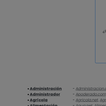
¿
Administración
-
Administracion.
Administrador
-
Apoderado.com
Agrícola
-
Agricola.net,
Agr
Alimentación
-
Agua.net,
Alime