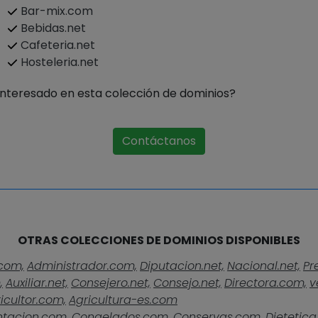
Bar-mix.com
Bebidas.net
Cafeteria.net
Hosteleria.net
Interesado en esta colección de dominios?
Contáctanos
OTRAS COLECCIONES DE DOMINIOS DISPONIBLES
com,
Administrador.com,
Diputacion.net,
Nacional.net,
Pr
,
Auxiliar.net,
Consejero.net,
Consejo.net,
Directora.com,
v
icultor.com,
Agricultura-es.com
ntacion.com,
Congelados.com,
Conservas.com,
Dietetica