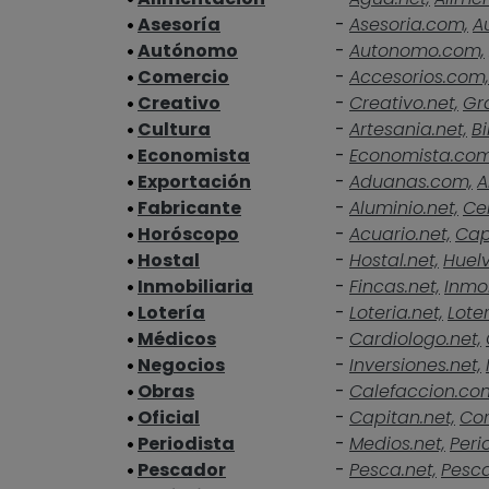
Asesoría
-
Asesoria.com,
A
Autónomo
-
Autonomo.com,
Comercio
-
Accesorios.com,
Creativo
-
Creativo.net,
Gra
Cultura
-
Artesania.net,
Bi
Economista
-
Economista.co
Exportación
-
Aduanas.com,
A
Fabricante
-
Aluminio.net,
Ce
Horóscopo
-
Acuario.net,
Cap
Hostal
-
Hostal.net,
Huelv
Inmobiliaria
-
Fincas.net,
Inmob
Lotería
-
Loteria.net,
Loter
Médicos
-
Cardiologo.net,
Negocios
-
Inversiones.net,
Obras
-
Calefaccion.co
Oficial
-
Capitan.net,
Cor
Periodista
-
Medios.net,
Peri
Pescador
-
Pesca.net,
Pesc