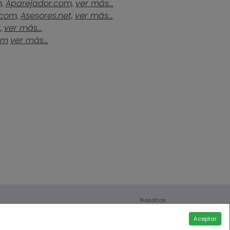
,
Aparejador.com,
ver más...
.com,
Asesores.net,
ver más...
,
ver más...
om
ver más...
Nosotros
Contáctanos
Aceptar