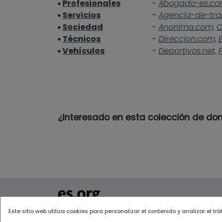
Profesionales
-
Abogado-es.co
Servicios
-
Agencia-de-tra
Sociedad
-
Anonima.com,
C
Técnicos
-
Direccion.com,
Vehículos
-
Deportivos.net,
¿Interesado en esta colección de do
Todos los derechos reservados 2022
Este sitio web utiliza cookies para personalizar el contenido y analizar el t