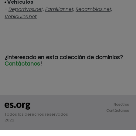
Vehículos
-
Deportivos.net,
Familiar.net,
Recambios.net,
Vehiculos.net
¿Interesado en esta colección de dominios?
Contáctanos
!
Nosotros
Contáctanos
Todos los derechos reservados
2022