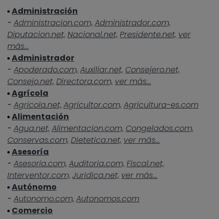
Administración
-
Administracion.com,
Administrador.com,
Diputacion.net,
Nacional.net,
Presidente.net,
ver
más...
Administrador
-
Apoderado.com,
Auxiliar.net,
Consejero.net,
Consejo.net,
Directora.com,
ver más...
Agrícola
-
Agricola.net,
Agricultor.com,
Agricultura-es.com
Alimentación
-
Agua.net,
Alimentacion.com,
Congelados.com,
Conservas.com,
Dietetica.net,
ver más...
Asesoría
-
Asesoria.com,
Auditoria.com,
Fiscal.net,
Interventor.com,
Juridica.net,
ver más...
Autónomo
-
Autonomo.com,
Autonomos.com
Comercio