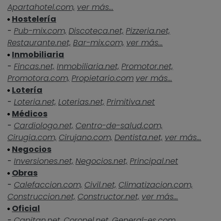
Apartahotel.com,
ver más...
Hostelería
-
Pub-mix.com,
Discoteca.net,
Pizzeria.net,
Restaurante.net,
Bar-mix.com,
ver más...
Inmobiliaria
-
Fincas.net,
Inmobiliaria.net,
Promotor.net,
Promotora.com,
Propietario.com
ver más...
Lotería
-
Loteria.net,
Loterias.net,
Primitiva.net
Médicos
-
Cardiologo.net,
Centro-de-salud.com,
Cirugia.com,
Cirujano.com,
Dentista.net,
ver más...
Negocios
-
Inversiones.net,
Negocios.net,
Principal.net
Obras
-
Calefaccion.com,
Civil.net,
Climatizacion.com,
Construccion.net,
Constructor.net,
ver más...
Oficial
-
Capitan.net,
Coronel.net,
General-es.com,